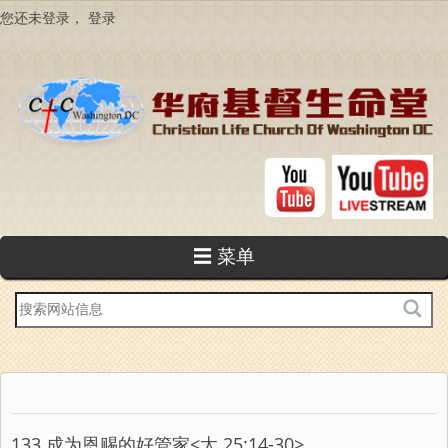
跳
您还未登录，
登录
转
到
主
要
内
容
☰ 菜单
站
内
搜
索
133 成为恩赐的好管家<太 25:14-30>