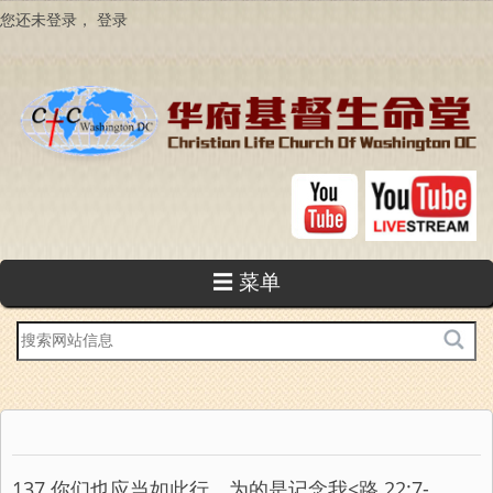
跳
您还未登录，
登录
转
到
主
要
内
容
☰ 菜单
站
内
搜
索
137 你们也应当如此行，为的是记念我<路 22:7-