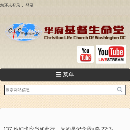
跳
您还未登录，
登录
转
到
主
要
内
容
☰ 菜单
站
内
搜
索
137 你们也应当如此行，为的是记念我<路 22:7-