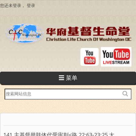
跳
您还未登录，
登录
转
到
主
要
内
容
☰ 菜单
站
内
搜
索
141 主基督替肢体代受审判<路 22:63-23:25,太