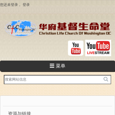
跳
您还未登录，
登录
转
到
主
要
内
容
☰ 菜单
站
内
搜
索
资源与链接