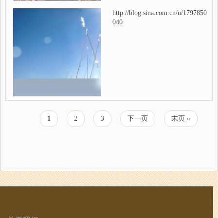
http://blog.sina.com.cn/u/1797850
040
当
1
页
2
页
3
下
下一页
末
末页 »
分
前
面
面
一
页
页
页
页