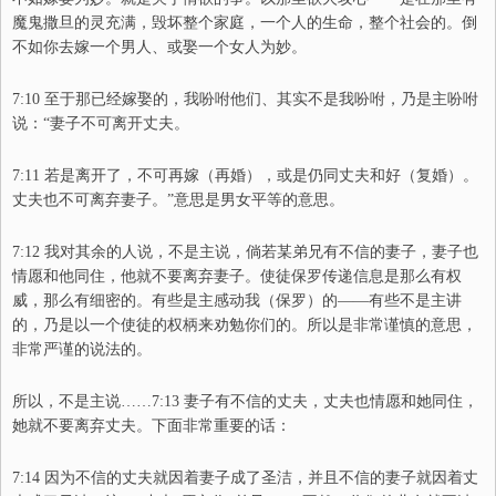
魔鬼撒旦的灵充满，毁坏整个家庭，一个人的生命，整个社会的。倒
不如你去嫁一个男人
、
或娶一个女人为妙。
7:10 至于那已经嫁娶的，我吩咐他们
、
其实不是我吩咐，乃是主吩咐
说：
“妻子不可离开丈夫。
7:11 若是离开了，不可再嫁
（
再婚
）
，或是仍同丈夫和好
（
复婚
）
。
丈夫也不可离弃妻子。”
意思是男女平等的意思。
7:12 我对其余的人说，不是主说，倘若某弟兄有不信的妻子，妻子也
情愿和他同住，他就不要离弃妻子。
使徒保罗传递信息是那么有权
威，那么有
细密
的。有些是主感动我（保罗）的
——
有些不是主讲
的，乃是以一个使徒的权柄来劝勉你们的。所以是非常谨慎的意思，
非常严谨的说
法
的。
所以，不是主说……
7:13 妻子有不信的丈夫，丈夫也情愿和她同住，
她就不要离弃丈夫。
下面非常重要的话：
7:14 因为不信的丈夫就因着妻子成了圣洁，并且不信的妻子就因着丈