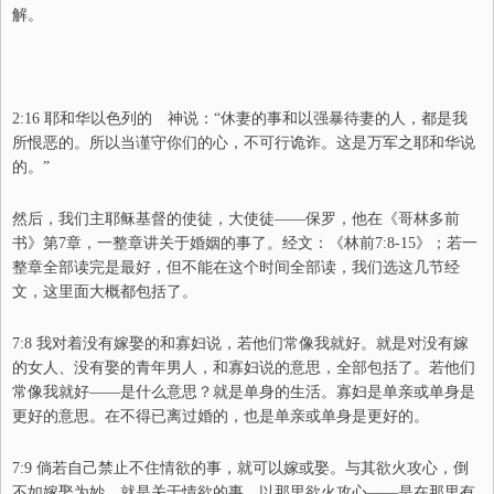
解。
2:16 耶和华以色列的 神说：“休妻的事和以强暴待妻的人，都是我
所
恨恶的。所以当谨守你们的心，不可行诡诈。这是万军之耶和华说
的。”
然后，我们主耶稣基督的使徒，大使徒——保罗，他在《哥林多前
书》第7章，一整章讲关于婚姻的事了。经文：《林前7:8-15》；若一
整章全部读完是最好，但不能在这个时间全部读，我们选这几节经
文，这里面大概都包括了。
7:8 我对着没有嫁娶的和寡妇说，若他们常像我就好。
就是对没有嫁
的女人
、
没有娶的青年男人，和寡妇说的意思，全部包括了。
若他们
常像我就好
——
是什么意思？就是单身的生活。寡妇是单亲或单身是
更好的意思。在不得已离过婚的
，
也是单亲或单身是更好的。
7:9 倘若自己禁止不住
情欲的事
，就可以嫁
或
娶。与其欲火攻心，倒
不如嫁娶为妙。
就是关于情欲的事。
以那里
欲火攻心
——
是在那里有