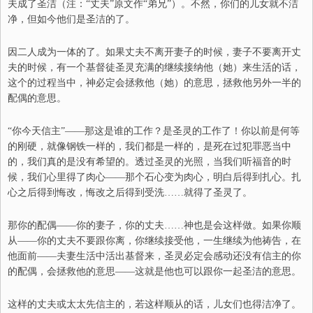
夫成了圣洁（注：“丈夫”原文作“弟兄”）。不然，你们的儿女就不洁
净，但如今他们是圣洁的了。
因二人成为一体的了。如果丈夫不离开妻子的时候，妻子不要离开丈
夫的时候，有一个基督徒圣灵充满的继续接纳他（她）来生活的话，
这个的
过程当中，
神必定会拯救他（她）的意思，拯救他另外一半
的
配偶
的意思。
“你今天信主”
——
那这是谁的工作？是圣灵的工作了！你以前是何等
的刚硬，就像钢铁一样的，我们都是
一样
的，是死在过犯罪恶当中
的，我们真的是没有希望的。透过圣灵的光照，当我们听福音的时
候，我们心里得了肉心
——
那个石心变为肉心，明白后得到扎心。扎
心之后得到悔改，悔改之后得到受洗
……
就得了圣灵了。
那你的配偶
——
你的妻子，你的丈夫
……
神也是会这样做。如果你顺
从
——
你的丈夫不要跟你离，你继续接受他，一生继续为他祷告，在
他面前
——
夫妻生活
中
活出基督来，圣灵必定会感动还没有信主的你
的配偶，会拯救他的意思
——
这就是他也可以跟你一起圣洁的意思。
这样的丈夫或太太先信主的，若这样顺从的话，儿女们也得洁净了。