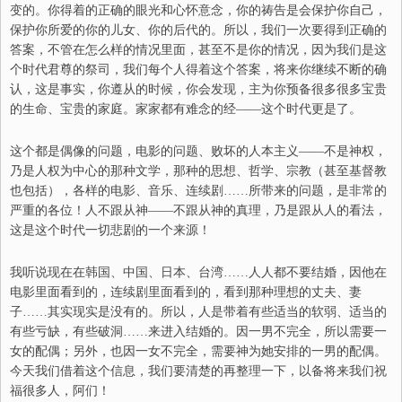
变的。你得着
的
正确的眼光和心怀意念，你的祷告是会保护你自己，
保护你所爱的你的儿女
、
你的后代的。所以，我们
一次要
得到正确的
答案，不管在怎么样的情况里面，甚至不是你的情况，因
为我们是
这
个时代君尊的祭司，我们每个人得着这个答案，
将来
你继续不断的确
认，这是事实，
你遵从
的时候，你会发现
，
主为你预备很多很多宝贵
的生命
、
宝贵的家庭。家家都有难念的经
——
这个时代更是了。
这个都是偶像的问题，电影的问题
、
败坏的人本主义
——
不是神权，
乃是人权为中心的那种文学，那种的思想
、
哲学
、
宗教
（
甚至基督教
也包括
）
，各样的电影
、
音乐
、
连续剧
……
所带来的问题，是非常的
严重
的
各位
！
人不跟从神
——
不跟从神的真理，乃是跟从人的看法，
这是这个时代一切悲剧的一个来源
！
我听说现在在韩国
、
中国
、
日本
、
台湾……人人都不要结婚，因他在
电影里面看到的，连续剧里面看到的，
看到
那种理想的丈夫
、
妻
子
……
其实
现实
是没有的。
所以，
人是带着有些适当的软弱
、
适当的
有些亏缺，有些破洞
……
来
进入
结婚的。因一男不完全，所以需要一
女
的
配偶
；
另外，
也因一女不完全，需要神为她安排的一男的配偶。
今天我们借着这个信息，
我们要
清楚的再整理一下，以备将来我们祝
福很多人，阿们！