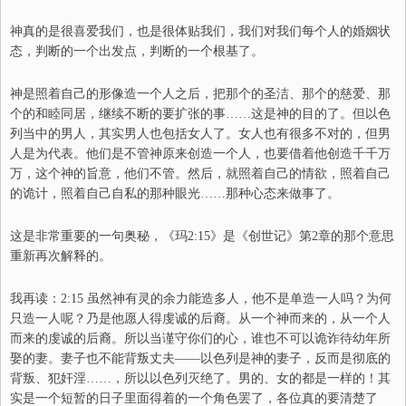
神真的是很喜爱我们，也是很体贴我们，我们对我们每个人的婚姻状
态，判断的一个出发点，判断的一个根基了。
神是照着自己的形像造一个人之后，把那个的圣洁
、
那个的慈爱
、
那
个的和睦同居，继续不断的要扩张
的事
……
这是神的目的了。但以色
列当中的男人，其实男人
也
包括女人了。女人也有很多不对的，
但
男
人是
为
代表。他们是不管神原来创造一个人，也要借着他创造千千万
万，这个
神的
旨意
，
他们不管。然后，就照着自己的情欲
，
照着自己
的诡计，照着自己自私的那种眼光
……
那种心态来做事了。
这是非常重要的一句奥秘，《玛2:15》是《创世记》第2章的那个意思
重新再次解释的。
我
再读：
2:15 虽然神有灵的余力能造多人，他不是单造一人吗？为何
只造一人呢？乃是他愿人得虔诚的后裔。
从一个神而来的，从一个人
而来的虔诚的后裔。
所以当谨守你们的心，谁也不可以诡诈待幼年所
娶的妻。
妻子也不能背叛丈夫
——
以色列是神的妻子，反而是彻底的
背叛
、
犯奸淫
……
，所以
以色列
灭绝了。男的
、
女的都是一样的
！
其
实是一个短暂的日子里面得着的一个角色罢了，各位真的要清楚了