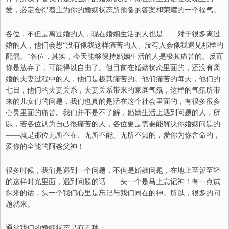
爱，必定会得着主为你的婚姻状态所预备的答案和荣耀的一个福气。
各位
，不但是离过婚的人，现在婚姻生活的人也是……对于
很多
离过
婚的人，
他们
会想“没有像我这样痛苦的人
、
没有人会像我遇见那样的
配偶。”
各位，
其实，今天能够保持婚姻生活的人是极其痛苦的。反而
你是放弃了，可
能
得以自由了。但目前在婚姻状态里面的，还没有离
婚的夫妻
过程中的人
，他们是极其痛苦的。他们
痛苦
的每天，他们的
七日，他们的夫妻关系，夫妻关系带来的家庭气氛，这样的气氛
所
带
来的儿女们的问题，我们也真的是活在这个社会里面的，有很多很多
心灵里面的痛苦。我们并不是不了解，婚姻生活上遇到问题的人，
所
以，
若各位认为
自己
很痛苦的人，各位更是需要能解决你婚姻问题的
——
就是那位无所不在
、
无所不能
、
无所不知的，爱你为你舍命的
，
爱你的全能
的
阿爸
父神
！
很多时候，我们是遇到一个问题，不但是婚姻问题，
在地上
至暂至轻
的这样时光里面，遇到问题
的话——
头一个是马上忘记神！有一点试
探来的话，头一个我们心里
是
忘记与我们同在的神。所以，很多的问
题就来。
通常我们的婚姻状态是有五种：