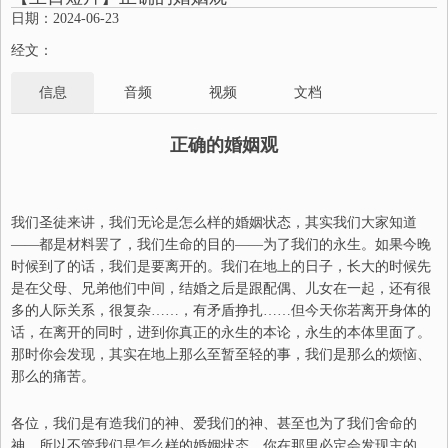
日期：2024-06-23
经文：
信息
音频
视频
文档
正确的婚姻观
我们圣徒来讲，我们无论是怎么样的婚姻状态
，
其实我们大家知道
——
都是材料罢了，我们生命的目的
——
为了我们的永生。如果今晚
时候到了
的
话
，我们是
要
离开的。我们在地上的日子，长大的时候先
是在父母
、
兄弟
他们
中间，结婚
之
后是跟配偶
、
儿女
在一起
，还有很
多的人际关系，很复
杂
……，
有矛盾
挣扎
……但今天你若离开身体的
话，在离开的同时，进到你真正的永生的
本论，永生的
本体里面了。
那时你会发现，其实在地上那么至暂至轻的事
，
我们是
那么的烦恼
、
那么的痛苦。
各位，我们是有造我们的神
、
爱我们的神
、
甚至也
为了我们舍命的
神，所以不管我们是怎么样的婚姻状态，你在那里必定会发现主的