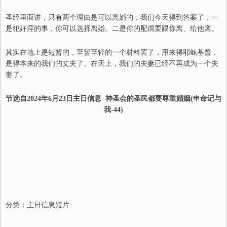
圣经里面讲，只有两个理由是可以离婚的，我们今天得到答案了，一
是犯奸淫的事，你可以选择离婚。二是你的配偶要跟你离
、
给他离。
其实在地上是短暂的，至暂至轻的一个材料罢了，用来得耶稣基督，
是得本来的我们的丈夫了。在天上，我们的夫妻已经不再成为一个夫
妻了。
节选自202
4
年
6
月
23
日
主日信息
神圣会的圣民都要尊重婚姻(申命记与
我-
44
)
分类：
主日信息短片