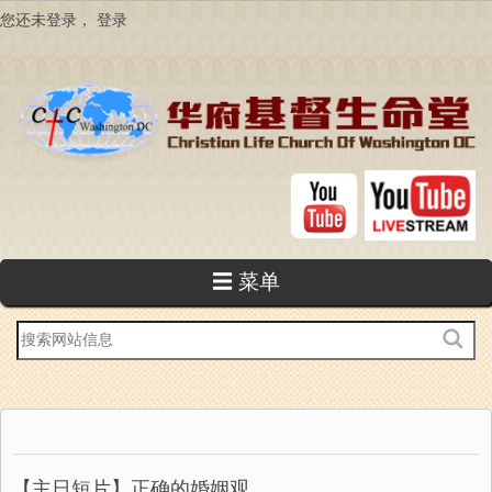
跳
您还未登录，
登录
转
到
主
要
内
容
☰ 菜单
站
内
搜
索
【主日短片】正确的婚姻观