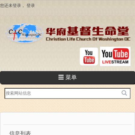
跳
您还未登录，
登录
转
到
主
要
内
容
☰ 菜单
站
内
搜
索
信息列表