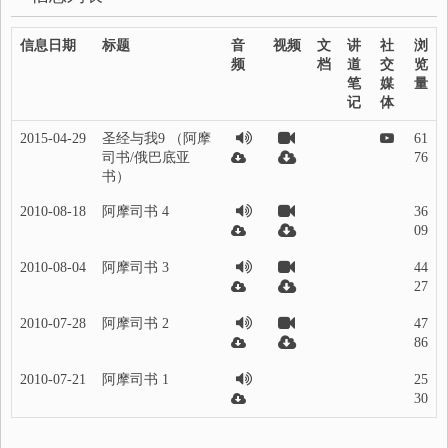
信息日期
标题
音
视频
文
讲
社
浏
频
档
道
交
览
笔
媒
量
记
体
2015-04-29
圣经与我9 （阿摩
61
司书/俄巴底亚
76
书）
2010-08-18
阿摩司书 4
36
09
2010-08-04
阿摩司书 3
44
27
2010-07-28
阿摩司书 2
47
86
2010-07-21
阿摩司书 1
25
30