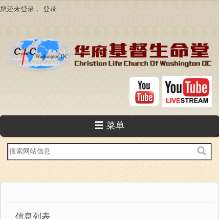
跳
您还未登录，
登录
转
到
主
要
内
容
☰ 菜单
站
内
搜
索
信息列表