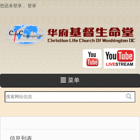
跳
您还未登录，
登录
转
到
主
要
内
容
☰ 菜单
站
内
搜
索
信息列表