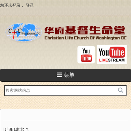
跳
您还未登录，
登录
转
到
主
要
内
容
☰ 菜单
站
内
搜
索
以西结书 3