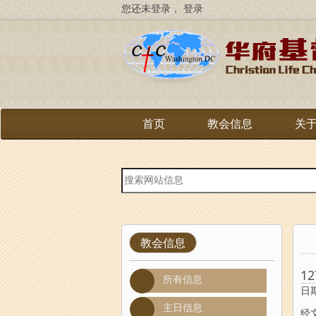
跳
您还未登录，
登录
转
到
主
要
内
容
首页
教会信息
关
站
内
搜
索
教会信息
12
所有信息
日期
主日信息
经文：