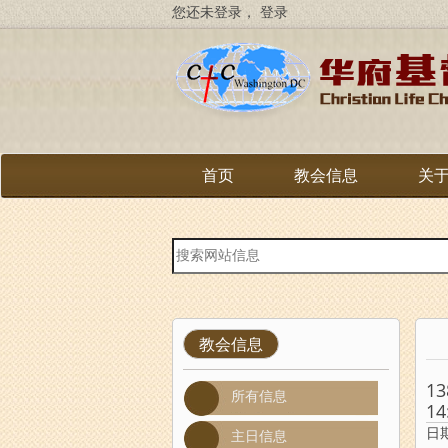
跳
您还未登录，
登录
转
到
主
要
内
容
首页
教会信息
关
站
内
搜
索
教会信息
13
所有信息
14
日期
主日信息