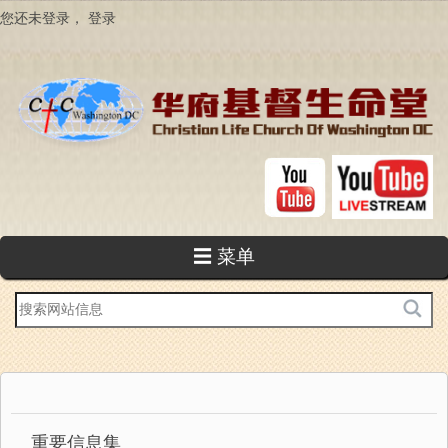
跳
您还未登录，
登录
转
到
主
要
内
容
☰ 菜单
站
内
搜
索
重要信息集