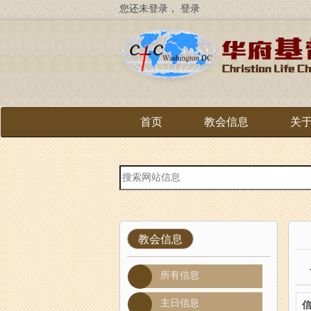
跳
您还未登录，
登录
转
到
主
要
内
容
首页
教会信息
关
站
内
搜
索
教会信息
所有信息
主日信息