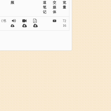
频
道
交
览
笔
媒
量
记
体
《书
72
16