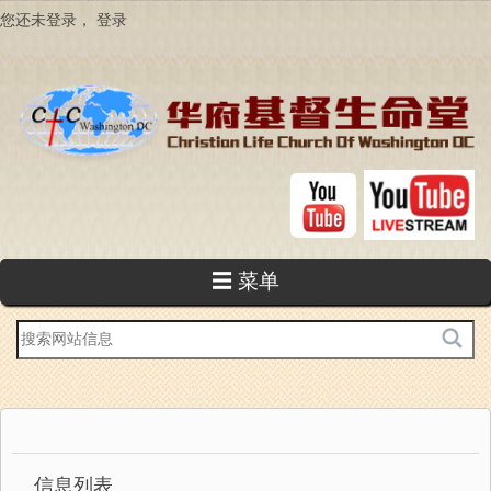
跳
您还未登录，
登录
转
到
主
要
内
容
☰ 菜单
站
内
搜
索
信息列表