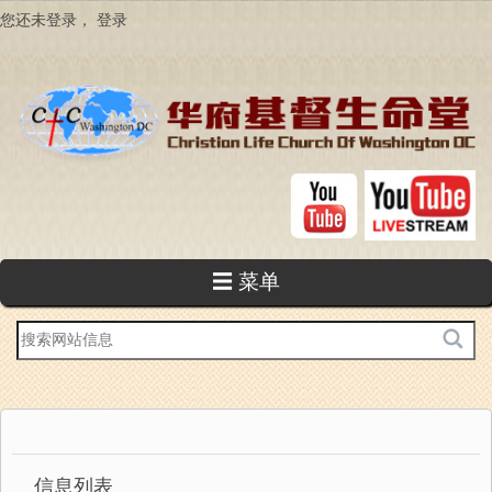
跳
您还未登录，
登录
转
到
主
要
内
容
☰ 菜单
站
内
搜
索
信息列表