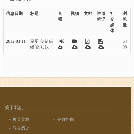
信息日期
标题
音
视频
文档
讲道
社
浏
频
笔记
交
览
媒
量
体
2012-03-11
享受"使徒信
64
经"的功效
98
关于我们
教会异象
信仰告白
教会历史